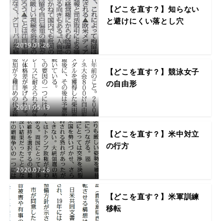
【どこを直す？】知らない
と避けにくい落とし穴
2019.01.26
【どこを直す？】競泳女子
の自由形
2021.05.19
【どこを直す？】米中対立
の行方
2020.07.26
【どこを直す？】米軍訓練
移転