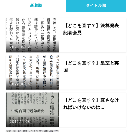
新着順
タイトル順
【どこを直す？】決算発表
記者会見
2020.09.02
【どこを直す？】皇室と英
国
2022.06.04
【どこを直す？】直さなけ
ればいけないのは…
2019.11.03