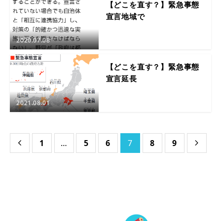
【どこを直す？】緊急事態
宣言地域で
2020.07.08
【どこを直す？】緊急事態
宣言延長
2021.08.01
1
…
5
6
7
8
9

