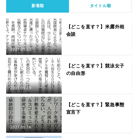
新着順
タイトル順
【どこを直す？】米露外相
会談
2021.05.22
【どこを直す？】競泳女子
の自由形
2021.05.19
【どこを直す？】緊急事態
宣言下
2021.05.16