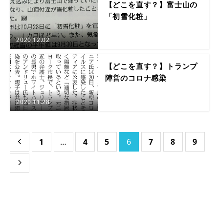
【どこを直す？】富士山の
「初雪化粧」
2020.12.02
【どこを直す？】トランプ
陣営のコロナ感染
2020.11.28
1
…
4
5
6
7
8
9

