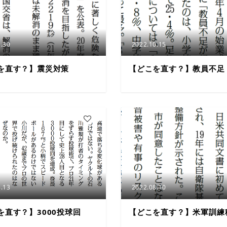
.30
2022.10.15
を直す？】震災対策
【どこを直す？】教員不足
5
.13
2022.08.10
を直す？】3000投球回
【どこを直す？】米軍訓練