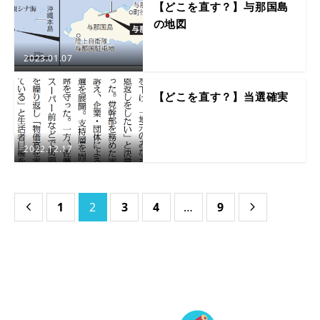
【どこを直す？】与那国島
の地図
2023.01.07
【どこを直す？】当選確実
2022.12.17
1
2
3
4
…
9

