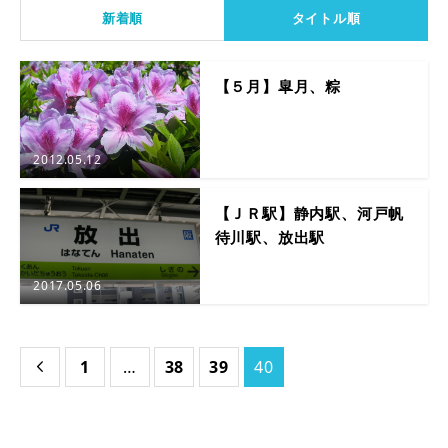
新着順
タイトル順
【５月】皐月、粽
2012.05.12
【ＪＲ駅】静内駅、河戸帆
待川駅、放出駅
2017.05.06
1
…
38
39
40
