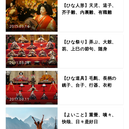
【ひな人形】天児、這子、
芥子雛、内裏雛、有職雛
2015.03.14
【ひな祭り】弄ぶ、大鼓、
笏、上巳の節句、随身
2011.03.04
【ひな道具】毛氈、長柄の
銚子、台子、行器、衣桁
2017.03.11
【よいこと】重畳、嘖々、
快哉、日々是好日