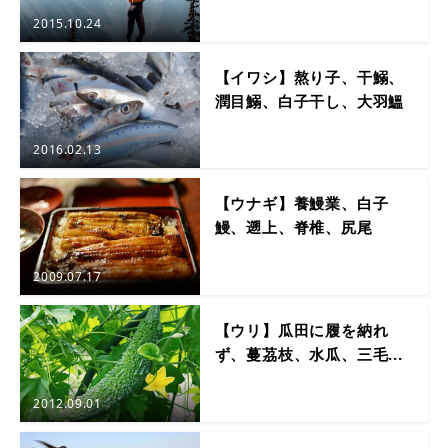
2015.10.24
【イワシ】熬り子、干鰯、
潤目鰯、白子干し、大羽鰮
2016.02.13
【ウナギ】養鰻業、白子
鰻、遡上、脊椎、尻尾
2009.07.17
【ウリ】瓜田に履を納れ
ず、蔓茘枝、水瓜、三毛...
2012.09.01