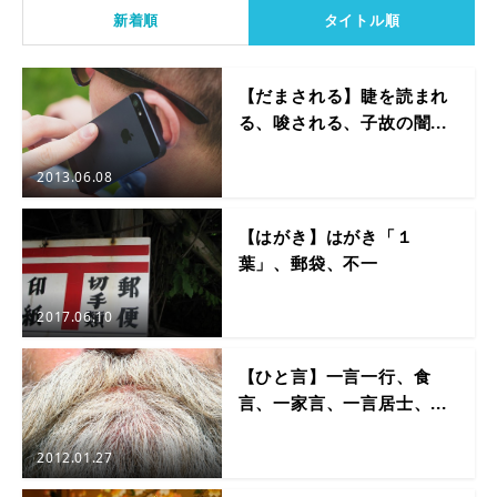
新着順
タイトル順
【だまされる】睫を読まれ
る、唆される、子故の闇...
2013.06.08
【はがき】はがき「１
葉」、郵袋、不一
2017.06.10
【ひと言】一言一行、食
言、一家言、一言居士、...
2012.01.27