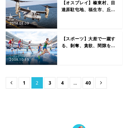
【オスプレイ】榛東村、目
達原駐屯地、福生市、丘...
2014.08.09
【スポーツ】大差で一蹴す
る、剝奪、貪欲、間隙を...
2009.10.19
1
2
3
4
…
40

