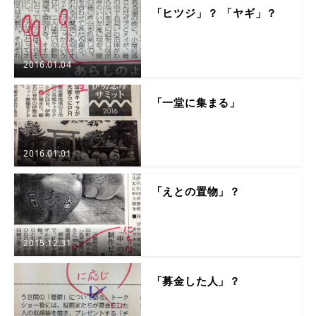
「ヒツジ」？ 「ヤギ」？
2016.01.04
「一堂に集まる」
2016.01.01
「えとの置物」？
2015.12.31
「募金した人」？