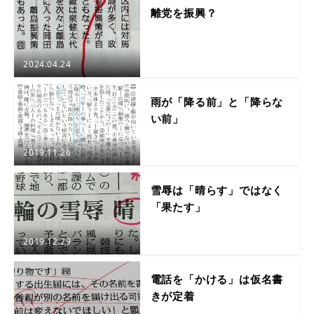
離党を振興？
2024.04.24
雨が「降る前」と「降らな
い前」
2019.11.26
雪辱は「晴らす」ではなく
「果たす」
2019.12.29
電話を「かける」は仮名書
きが定着