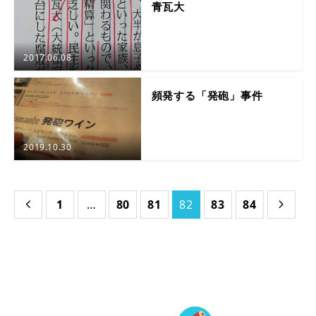
青瓦大
2017.06.08
頻発する「発砲」事件
2019.10.30
1
…
80
81
82
83
84

