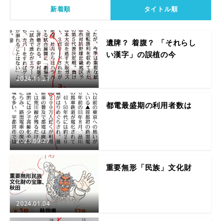
新着順
タイトル順
遺牌？ 着腹？ 「それらし
い漢字」の誤植の今
2024.11.21
都電最盛期の利用者数は
2023.09.27
重要無形「民族」文化財
2024.01.04