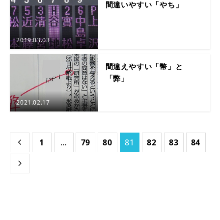
間違いやすい「やち」
2019.03.03
間違えやすい「幣」と
「弊」
2021.02.17
1
…
79
80
81
82
83
84

