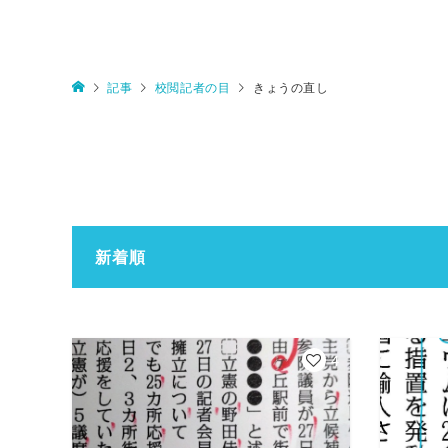
記事
校閲記者の目
きょうの直し
新着順
4