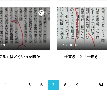
7
.19
2025.06.18
てる」はどういう意味か
「手書き」と「手描き」
1
…
5
6
7
8
9
…
84