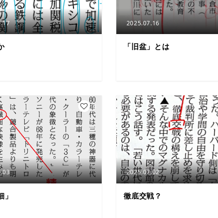
.17
2025.07.16
か
「旧盆」とは
4
.03
2025.07.02
細」
徹底交戦？