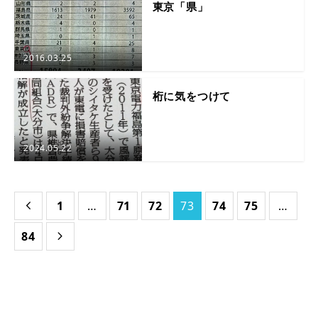
東京「県」
2016.03.25
桁に気をつけて
2024.05.22
1
…
71
72
73
74
75
…

84
