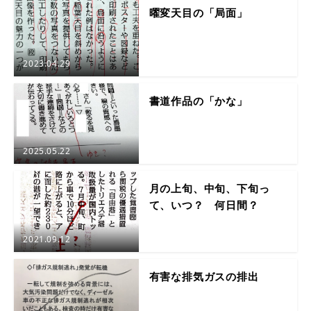
曜変天目の「局面」
2023.04.29
書道作品の「かな」
2025.05.22
月の上旬、中旬、下旬っ
て、いつ？ 何日間？
2021.09.12
有害な排気ガスの排出