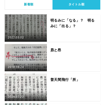
新着順
タイトル順
明るみに「なる」？ 明る
みに「出る」？
2022.03.02
昴と昂
2018.10.24
普天間飛行「所」
2024.02.22