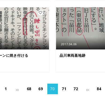
2
.11
2017.04.06
ーンに焼き付ける
品川車両基地跡
1
…
68
69
70
71
72
…
84