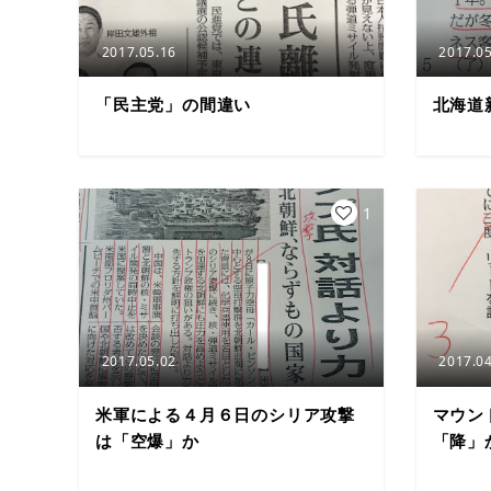
2017.05.16
2017.05
「民主党」の間違い
北海道
1
2017.05.02
2017.04
米軍による４月６日のシリア攻撃
マウン
は「空爆」か
「降」