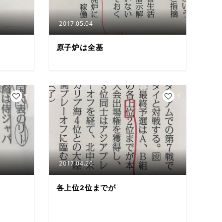
2017.05.04
原子炉は全基
1
1
2017.04.20
各上位2位までが