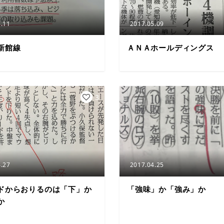
.11
2017.05.09
新館線
ＡＮＡホールディングス
3
.27
2017.04.25
ドからおりるのは「下」か
「強味」か「強み」か
か