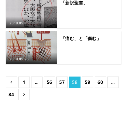
「新訳聖書」
2018.09.30
「痛む」と「傷む」
2018.09.26
1
…
56
57
58
59
60
…

84
