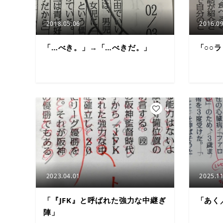
2018.05.06
2016.09
「…べき。」→「…べきだ。」
「○○
4
2023.04.01
2025.11
「『JFK』と呼ばれた強力な中継ぎ
「あく
陣」