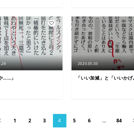
2
.26
2020.05.03
や……」
「いい加減」と「いいかげ
1
2
3
4
5
6
…
84
