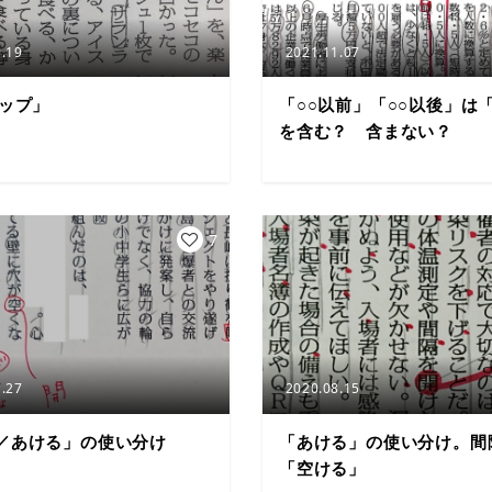
.19
2021.11.07
ラップ」
「○○以前」「○○以後」は「
を含む？ 含まない？
7
.27
2020.08.15
／あける」の使い分け
「あける」の使い分け。間
「空ける」