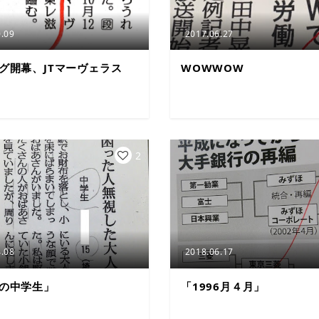
.09
2017.06.27
ーグ開幕、JTマーヴェラス
WOWWOW
2
.08
2018.06.17
歳の中学生」
「1996月４月」