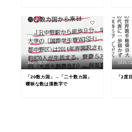
4
2021.10.17
2025.12
「20数カ国」→「二十数カ国」
「2度
曖昧な数は漢数字で