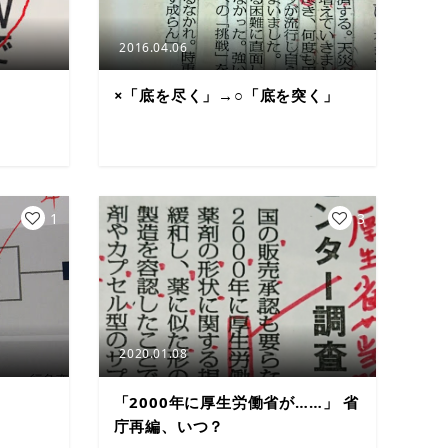
2016.04.06
×「底を尽く」→○「底を突く」
1
3
2020.01.08
「2000年に厚生労働省が……」 省
庁再編、いつ？