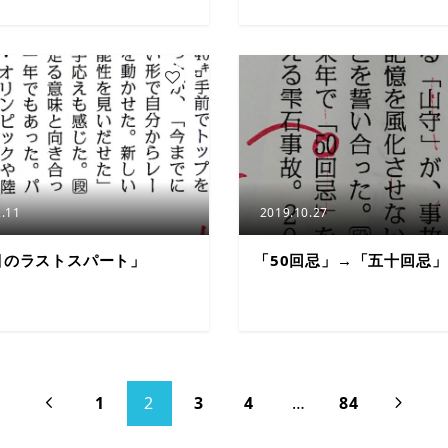
5
.11
2019.10.27
目のラストスパート」
「50回忌」→「五十回忌」
1
2
3
4
…
84

