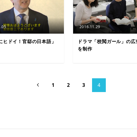
.05
2016.11.29
にヒドイ！官邸の日本語」
ドラマ「校閲ガール」の広
を制作
1
2
3
4
