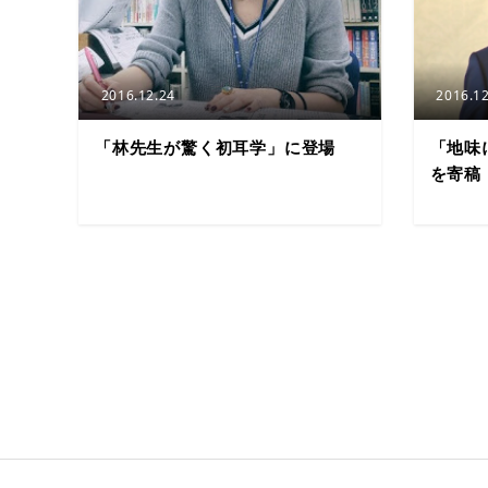
2016.12.24
2016.12
「林先生が驚く初耳学」に登場
「地味
を寄稿