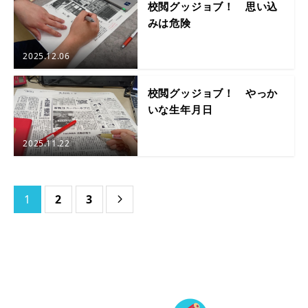
校閲グッジョブ！ 思い込
みは危険
2025.12.06
校閲グッジョブ！ やっか
いな生年月日
2025.11.22
1
2
3
