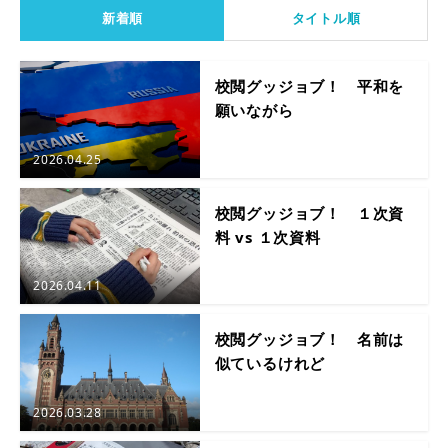
新着順
タイトル順
校閲グッジョブ！ 平和を
願いながら
2026.04.25
校閲グッジョブ！ １次資
料 vs １次資料
2026.04.11
校閲グッジョブ！ 名前は
似ているけれど
2026.03.28