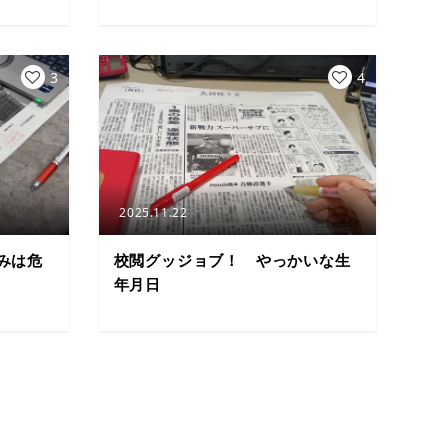
3
4
2025.11.22
みは危
校閲グッジョブ！ やっかいな生
年月日