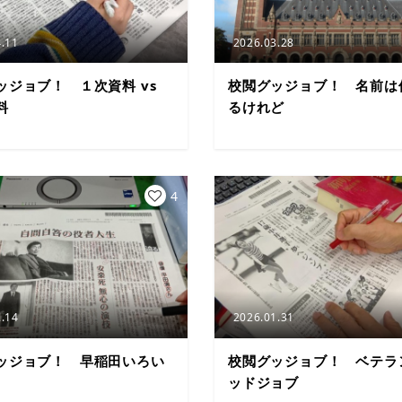
.11
2026.03.28
ッジョブ！ １次資料 vs
校閲グッジョブ！ 名前は
料
るけれど
4
.14
2026.01.31
ッジョブ！ 早稲田いろい
校閲グッジョブ！ ベテラ
ッドジョブ