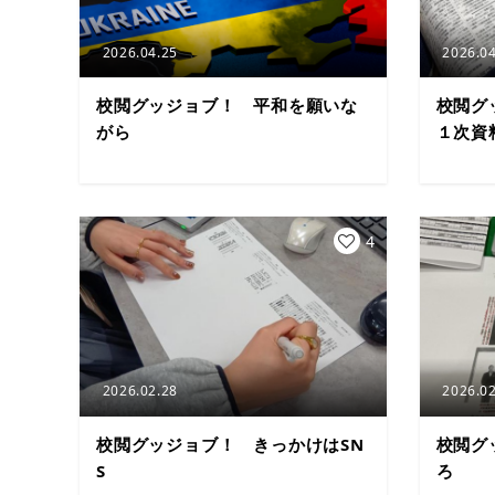
2026.04.25
2026.04
校閲グッジョブ！ 平和を願いな
校閲グ
がら
１次資
4
2026.02.28
2026.02
校閲グッジョブ！ きっかけはSN
校閲グ
S
ろ