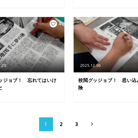
4
.20
2025.12.06
ッジョブ！ 忘れてはいけ
校閲グッジョブ！ 思い込
と
険
1
2
3
