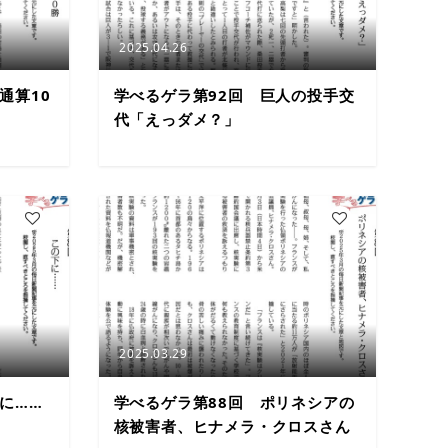
2025.04.26
通算10
学べるゲラ第92回 巨人の投手交
代「えっダメ？」
2
3
2025.03.29
に……
学べるゲラ第88回 ポリネシアの
核被害者、ヒナメラ・クロスさん