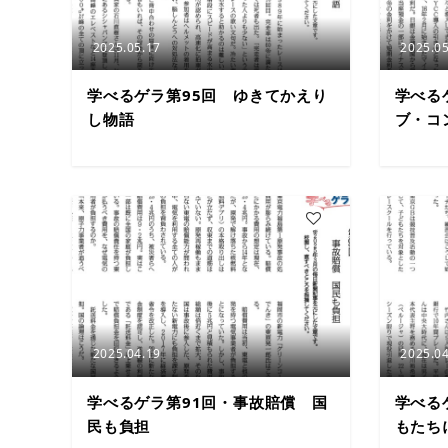
2025.05.17
2025.05
学べるゲラ第95回 ゆきてかえり
学べる
し物語
ブ・コ
3
2025.04.19
2025.04
学べるゲラ第91回・事故賠償 国
学べる
民も負担
もたち