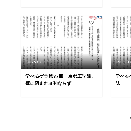
3
2025.03.22
2025.03
学べるゲラ第87回 京都工学院、
学べる
壁に阻まれ８強ならず
誌