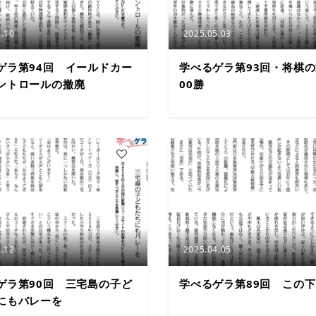
.10
2025.05.03
ゲラ第94回 イールドカー
学べるゲラ第93回・将棋の
ントロールの撤廃
00勝
2
.12
2025.04.05
ゲラ第90回 三宅島の子ど
学べるゲラ第89回 この下
にもバレーを