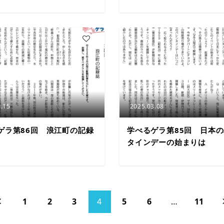
3
.15
2025.03.08
ゲラ第86回 浪江町の記録
学べるゲラ第85回 日本
タインデーの始まりは
1
2
3
4
5
6
…
11
