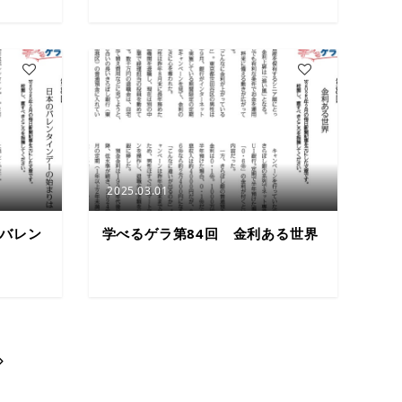
3
3
2025.03.01
のバレン
学べるゲラ第84回 金利ある世界
