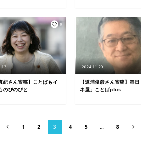
8
.13
2024.11.29
真紀さん寄稿】ことばもイ
【道浦俊彦さん寄稿】毎日
ものびのびと
ネ屋」ことばplus
1
2
3
4
5
…
8

