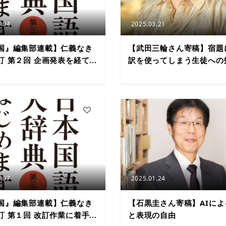
.04
2025.03.21
国』編集部連載】仁義なき
【武田三輪さん寄稿】宿題
 第２回 企画発表を経て...
訳を使ってしまう生徒への効
7
.07
2025.01.24
国』編集部連載】仁義なき
【石黒圭さん寄稿】AIに
 第１回 改訂作業に着手...
と表現の自由