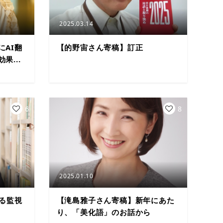
2025.03.14
にAI翻
【的野宙さん寄稿】訂正
果...
6
8
2025.01.10
よる監視
【滝島雅子さん寄稿】新年にあた
り、「美化語」のお話から