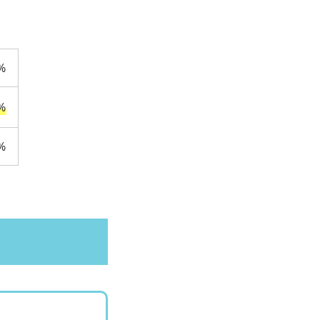
%
%
%