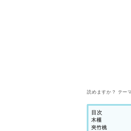
読めますか？ テー
目次
木槿
夾竹桃