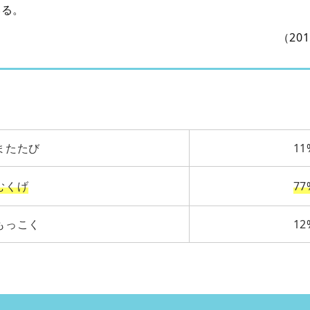
いる。
（20
またたび
11
むくげ
77
もっこく
12