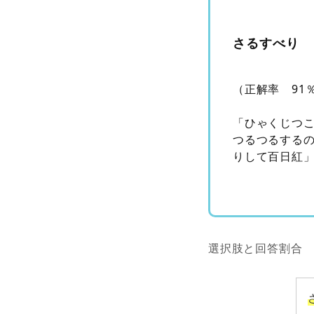
さるすべり
（正解率 91
「ひゃくじつ
つるつるする
りして百日紅
選択肢と回答割合