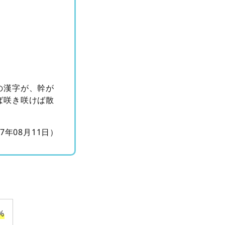
の漢字が、幹が
ば咲き咲けば散
17年08月11日）
%