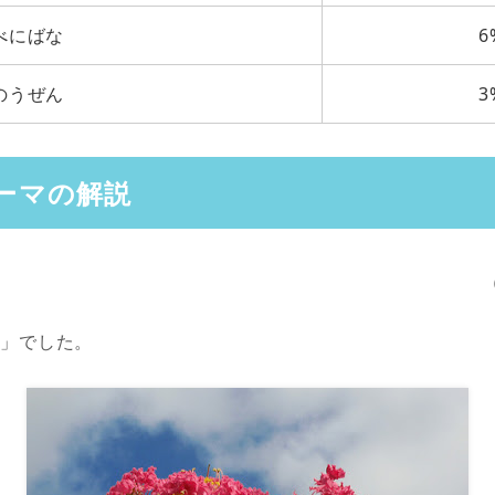
べにばな
6
のうぜん
3
ーマの解説
花」でした。