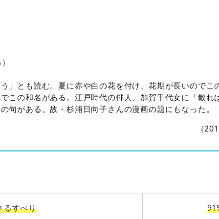
％）
こう」とも読む。夏に赤や白の花を付け、花期が長いのでこ
のでこの和名がある。江戸時代の俳人、加賀千代女に「散れ
」の句がある。故・杉浦日向子さんの漫画の題にもなった。
（20
さるすべり
91