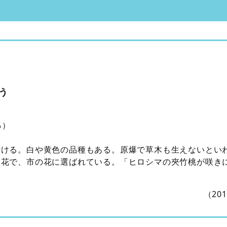
う
％）
付ける。白や黄色の品種もある。原爆で草木も生えないとい
た花で、市の花に選ばれている。「ヒロシマの夾竹桃が咲き
（20