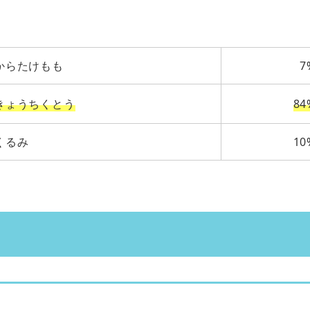
からたけもも
7
きょうちくとう
84
くるみ
10