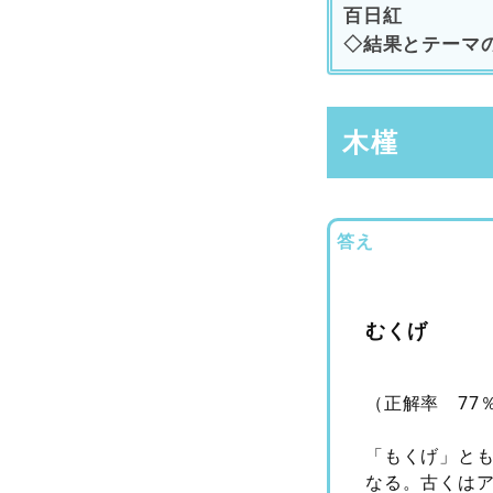
百日紅
◇結果とテーマ
木槿
答え
むくげ
（正解率 77
「もくげ」と
なる。古くは