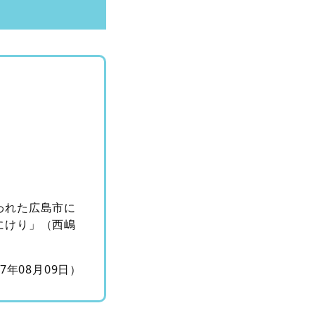
われた広島市に
にけり」（西嶋
17年08月09日）