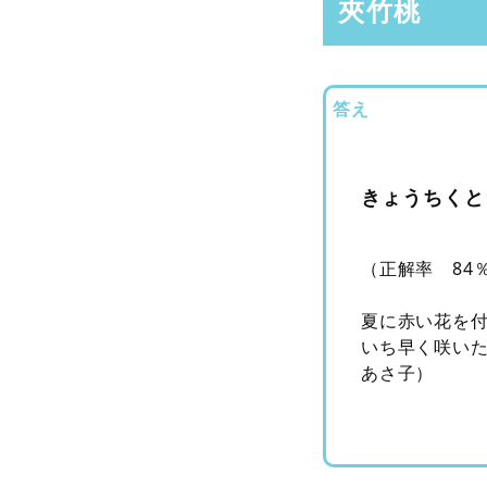
夾竹桃
答え
きょうちくと
（正解率 84
夏に赤い花を
いち早く咲い
あさ子）