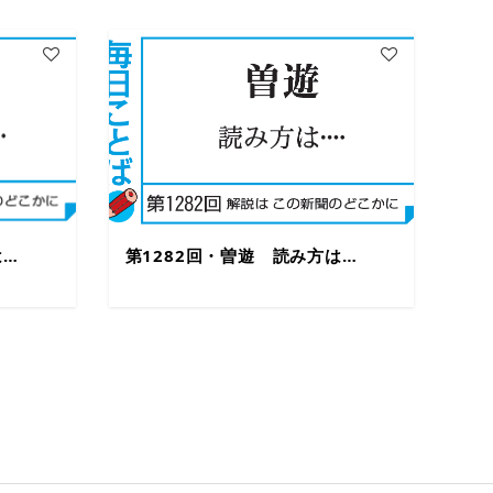
は…
第1282回・曽遊 読み方は…