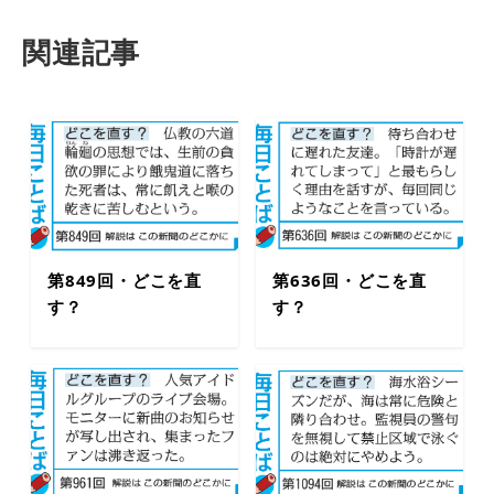
関連記事
第849回・どこを直
第636回・どこを直
す？
す？