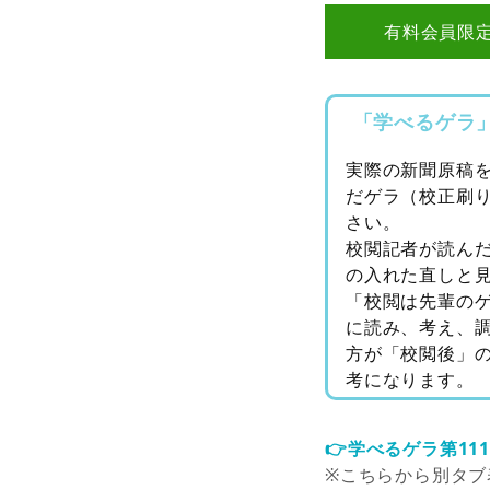
有料会員限
「学べるゲラ
実際の新聞原稿
だゲラ（校正刷
さい。
校閲記者が読ん
の入れた直しと
「校閲は先輩の
に読み、考え、
方が「校閲後」
考になります。
👉学べるゲラ第11
※こちらから別タブ