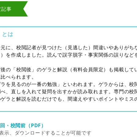
定記事
」とは
を元に、校閲記者が見つけた（見逃した）間違いやありがち
り）を作成しました。読んで誤字脱字・事実関係の誤りなど
だ後の「校閲後」のゲラと解説（有料会員限定）も掲載して
見比べられます。
ゲラを見るのが一番の勉強」といわれます。ゲラからは、校
調べ、直しを入れて疑問を出すかが読み取れます。専門の校
のゲラと解説を読むだけでも、間違えやすいポイントやミス
1回・校閲前（PDF）
表示、ダウンロードすることが可能です