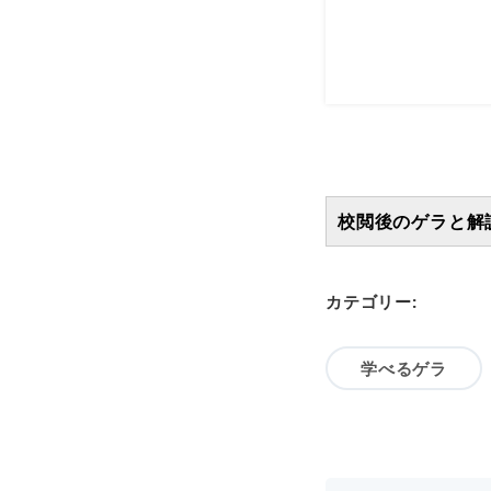
校閲後のゲラと解
カテゴリー:
学べるゲラ