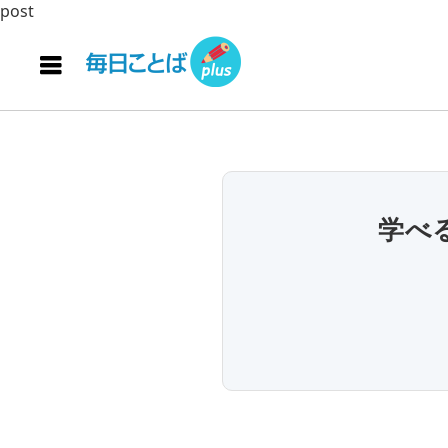
post
学べ