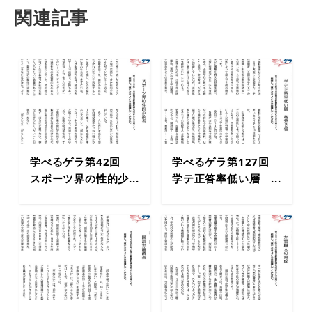
関連記事
学べるゲラ第42回
学べるゲラ第127回
スポーツ界の性的少...
学テ正答率低い層 ...