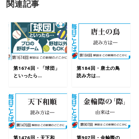
関連記事
第1674回・「球団」
第184回・唐土の鳥
といったら…
読み方は…
第1476回・天下和
第907回・金輪際の