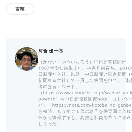
寄稿
河合 優一郎
（かわい・ゆういちろう）中日新聞校閲部。
1987年愛知県生まれ、神奈川県育ち。201
日新聞社入社。以降、中日新聞と東京新聞（
新聞東京本社）で一貫して校閲を担当。「校
者のほぉ～ワード」
（https://www.chunichi.co.jp/wadai/kyoi
ooword）や中日新聞校閲部note「コトバの
バ」（https://note.com/kotoba_no_gen
も執筆。もうすぐ１歳の息子を保育園に入れ
休から復帰するも、高熱と肺炎で早々に寝込
しまった。