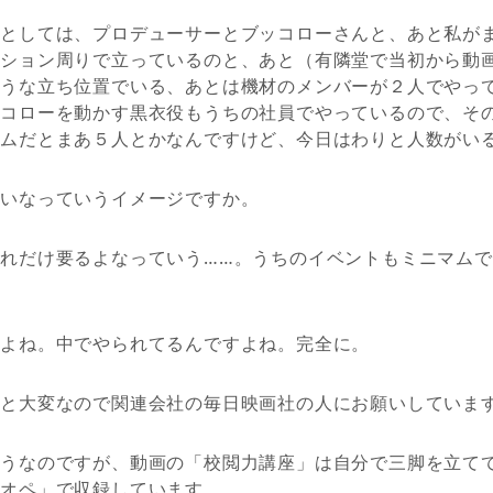
数としては、プロデューサーとブッコローさんと、あと私が
クション周りで立っているのと、あと（有隣堂で当初から動
ような立ち位置でいる、あとは機材のメンバーが２人でやっ
ッコローを動かす黒衣役もうちの社員でやっているので、そ
マムだとまあ５人とかなんですけど、今日はわりと人数がい
多いなっていうイメージですか。
れだけ要るよなっていう……。うちのイベントもミニマム
すよね。中でやられてるんですよね。完全に。
っと大変なので関連会社の毎日映画社の人にお願いしていま
そうなのですが、動画の「校閲力講座」は自分で三脚を立て
ンオペ」で収録しています。