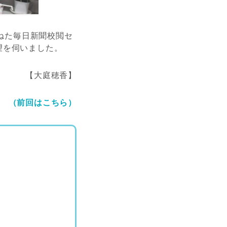
訪ねた毎日新聞校閲セ
望を伺いました。
【大庭穂香】
（前回はこちら）