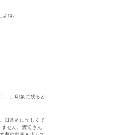
たよね。
ば……。印象に残ると
す。日常的に忙しくて
りません。渡辺さん
1本収録動画を出して