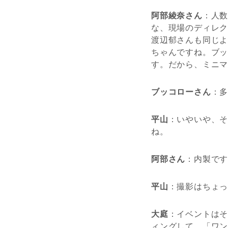
阿部綾奈さん
：人
な、現場のディレ
渡辺郁さんも同じ
ちゃんですね。ブ
す。だから、ミニ
ブッコローさん
：
平山
：いやいや、そ
ね。
阿部さん
：内製で
平山
：撮影はちょ
大庭
：イベントは
ィングして、「ワ