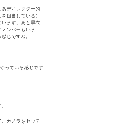
まあディレクター的
画を担当している）
ています。あと黒衣
のメンバーもいま
る感じですね。
でやっている感じです
す。
て、カメラをセッテ