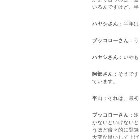
いるんですけど、半
ハヤシさん
：半年
ブッコローさん
：
ハヤシさん
：いや
阿部さん
：そうで
ています。
平山
：それは、最
ブッコローさん
：
かないといけない
うほど倍々的に登録
大変な思いして上