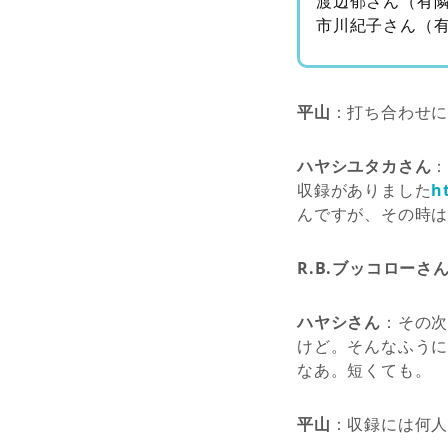
渡辺郁さん（有
市川紀子さん（
平山
：打ち合わせ
ハヤシユタカさん
収録がありました
h
んですが、その時
R.B.ブッコローさ
ハヤシさん
：その
けど。そんなふうに
なあ。短くても。
平山
：収録には何