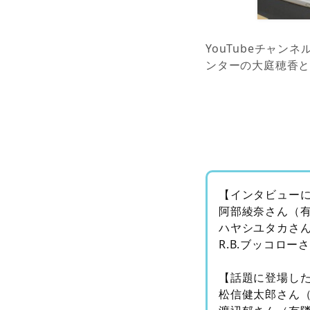
YouTubeチャ
ンターの大庭穂香
【インタビュー
阿部綾奈さん（
ハヤシユタカさ
R.B.ブッコロ
【話題に登場し
松信健太郎さん（