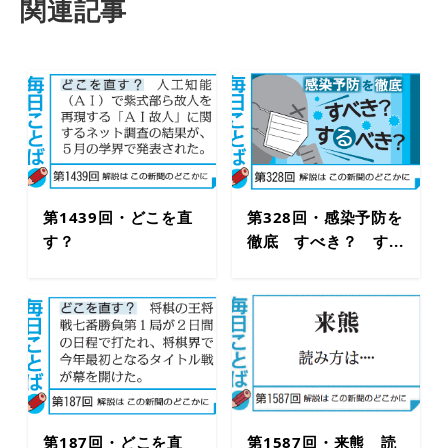
関連記事
第1439回・どこを直
第328回・感染予防を
す？
徹底 すべき？ す...
第187回・どこを直
第1587回・来熊 読