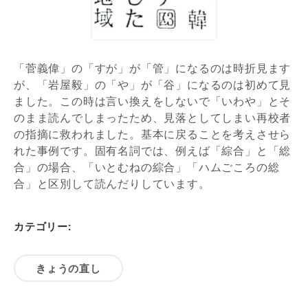
「菅義偉」の「すが」が「管」になるのは
時折見
ます
が、
「岩屋毅」
の「や」が「谷」になるのは初めて見
ました。この時は言い換えを
しないで
「いわや」とそ
のまま読んでしまったため
、
見落とし
てしまい
再校者
の指摘
に救われました。
基本
に戻ることを
考えさせら
れた
事例で
す
。
固有名詞では、例えば「綜合」と「総
合」の場合、「いとむねの綜合」「ハムご
こ
ろの総
合」と区別して読んだりしています。
カテゴリー:
きょうの直し