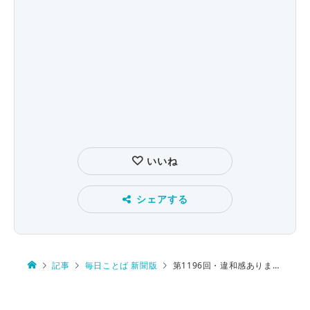
いいね
シェアする
記事
毎日ことば 新聞版
第1196回・違和感ありますか？ 猫に餌を…／植木に水を… あげる