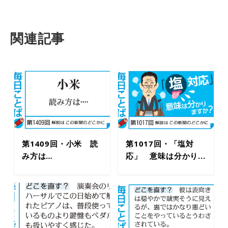
関連記事
第1409回・小米 読
第1017回・「塩対
み方は…
応」 意味は分かり...