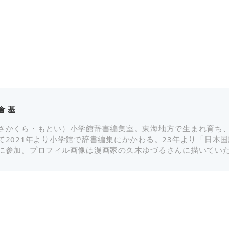
倉 基
さかくら・もとい）小学館辞書編集室。東海地方で生まれ育ち、K
て2021年より小学館で辞書編集にかかわる。23年より「日本
に参加。プロフィル画像は漫画家の久木ゆづるさんに描いてい