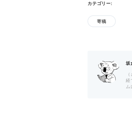
カテゴリー:
寄稿
坂
（
経
ム