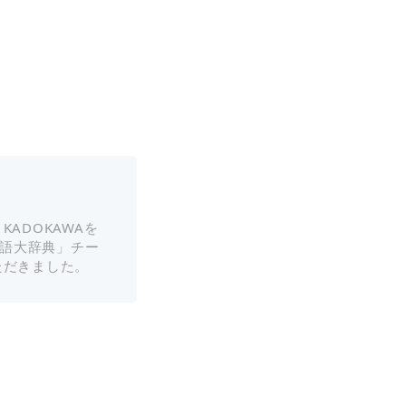
ADOKAWAを
国語大辞典」チー
ただきました。