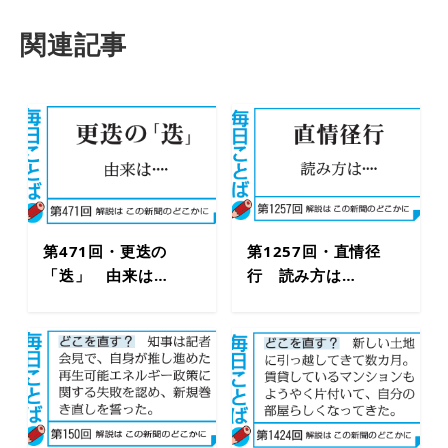
関連記事
第471回・更迭の
第1257回・直情径
「迭」 由来は…
行 読み方は…