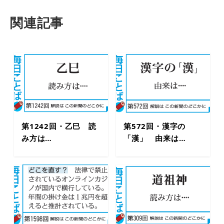
関連記事
第1242回・乙巳 読
第572回・漢字の
み方は…
「漢」 由来は…