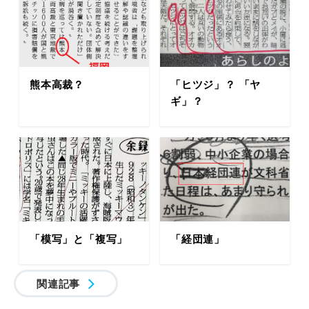
熊本高裁？
「ヒツジ」？ 「ヤ
ギ」？
「模写」と「複写」
「経団連」
関連記事