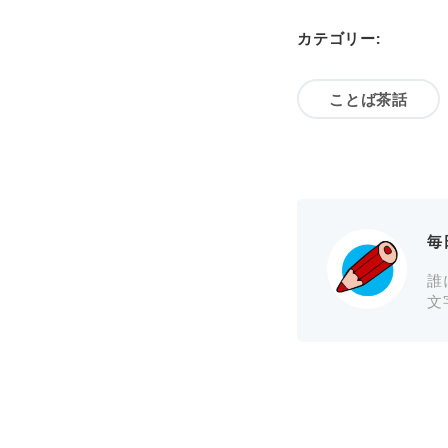
カテゴリー:
ことば茶話
毎
誰
文