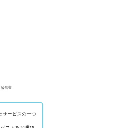
世論調査
けたサービスの一つ
るゲストをお呼び