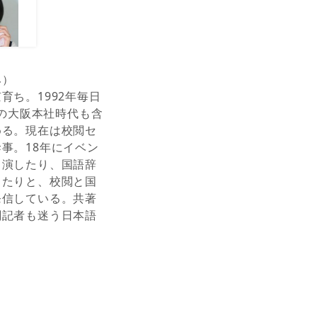
み）
育ち。1992年毎日
年の大阪本社時代も含
める。現在は校閲セ
事。18年にイベン
出演したり、国語辞
したりと、校閲と国
発信している。共著
閲記者も迷う日本語