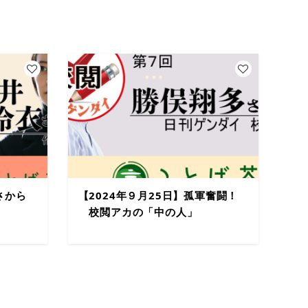
さから
【2024年９月25日】孤軍奮闘！
校閲アカの「中の人」