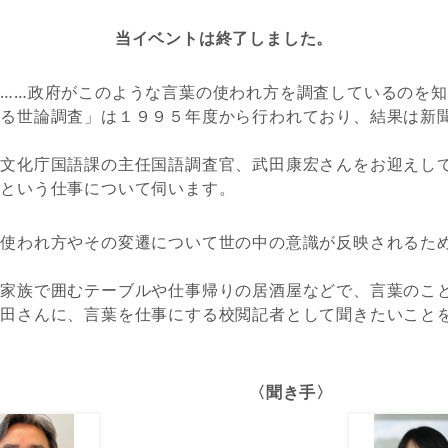
当イベントは終了しました。
……政府がこのような言葉の使われ方を調査しているのを
する世論調査」は１９９５年度から行われており、結果は新
は文化庁国語課の主任国語調査官、武田康宏さんをお迎えし
官という仕事について伺います。
の使われ方やその変遷について世の中の意識が反映されるた
、家族で囲むテーブルや仕事帰りの居酒屋などで、言葉のこ
武田さんに、言葉を仕事にする校閲記者として聞きたいこと
〈聞き手〉