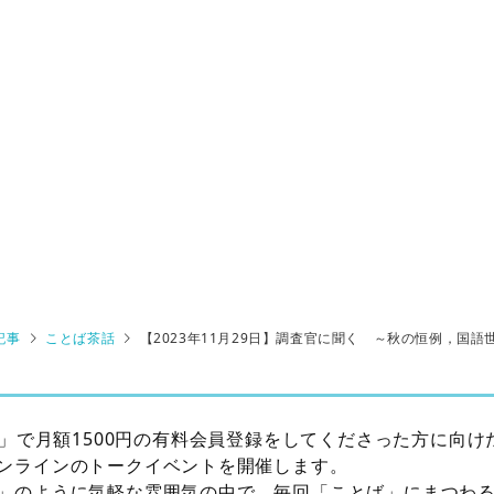
記事
ことば茶話
【2023年11月29日】調査官に聞く ～秋の恒例，国語
us」で月額1500円の有料会員登録をしてくださった方に向
ンラインのトークイベントを開催します。
」のように気軽な雰囲気の中で、毎回「ことば」にまつわ