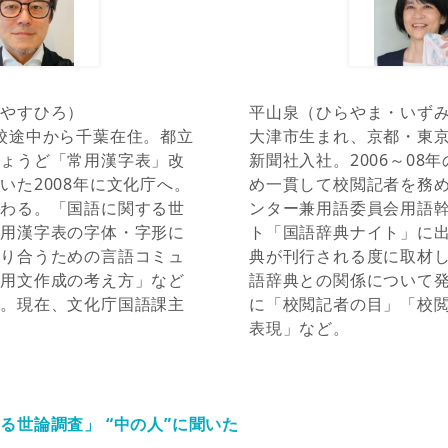
・やすひろ）
平山泉（ひらやま・いず
校途中から千葉在住。都立
大津市生まれ、京都・東京
ちょうど「常用漢字表」改
新聞社入社。2006～08
いた2008年に文化庁へ。
め一貫して校閲記者を務
携わる。「国語に関する世
ンター兼用語委員会用語幹
常用漢字表の字体・字形に
ト「国語辞典ナイト」に
かり合うための言語コミュ
典が刊行される度に取材
公用文作成の考え方」など
語辞典との関係について
当。現在、文化庁国語課主
に「校閲記者の目」「校
表現」など。
る世論調査」 “中の人”に聞いた