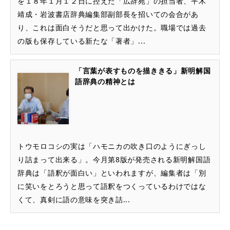
を１８年１月１２日に控えた「広辞苑」の担当者、平木
靖成・岩波書店辞典編集部副部長を招いての会合があ
り、これは面白そうだと思って出かけた。職場では過去
の版も保存している新たな「著者」...
「言葉が表すものを描ききる」新明解国
語辞典の精神とは
トウモロコシの実は「ハモニカの吹き口のようにぎっし
り詰まって出来る」。今月第8版が発売される新明解国語
辞典は「語釈が面白い」といわれますが、編集者は「別
に笑いをとろうと思って語釈をつくっているわけではな
くて、真剣に語の意味を突き詰...