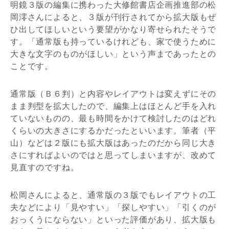
明鏡３版の編集に携わった大修館書店企画推進部の松
岡澪さんによると、３版が刊行されてから拡大版もぜ
ひ出してほしいという要望がかなり寄せられたそうで
す。「通常版も持っているけれども、家で使うために
大きな文字のものがほしい」という声まであったとの
ことです。
通常版（Ｂ６判）と内容やレイアウトは変えずにその
まま判型を拡大したので、編集上はほとんど手を入れ
ていないものの、最も時間をかけて検討したのはどれ
くらいの大きさにするかだったといいます。筆者（平
山）などは２版にも拡大版はあったのだから同じ大き
さにすればよいのではと思ってしまいますが、改めて
見直すのですね。
松岡さんによると、通常版の３版でもレイアウトの工
夫などにより「見やすい」「探しやすい」「引くのが
おっくうにならない」といった評価があり、拡大版も