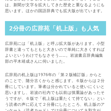
は、新聞が文字を拡大してきた歴史と重なるようにも
思います。ほかの国語辞典でも拡大版が出ています。
2分冊の広辞苑「机上版」も人気
広辞苑には「机上版」と呼ぶ拡大版があります。小型
辞書と違ってもともと大きいので単純に大きくすれば
よいというわけでもなさそう……。岩波書店辞典編集
部の平木靖成さんに伺いました。
広辞苑の机上版は1976年の「第２版補訂版」からと
のことで、随分古くからと感じます。６版からは２分
冊にしています。筆者は分かれていると使いにくいと
思いますし、岩波の社内でも以前は慎重論があったそ
うですが、６版で「机上版は重たくて持てない」とい
う読者の声に応えて２分冊にしたところ、机上版のア
ンケート（読者カード）では分冊について９割方が