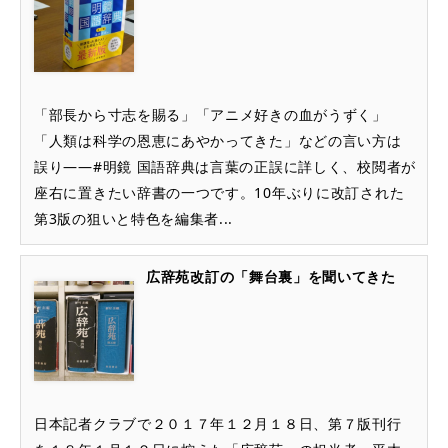
「部長から寸志を賜る」「アニメ好きの血がうずく」
「人類は科学の恩恵にあやかってきた」などの言い方は
誤り――#明鏡 国語辞典は言葉の正誤に詳しく、校閲者が
座右に置きたい辞書の一つです。10年ぶりに改訂された
第3版の狙いと特色を編集者...
広辞苑改訂の「舞台裏」を聞いてきた
日本記者クラブで２０１７年１２月１８日、第７版刊行